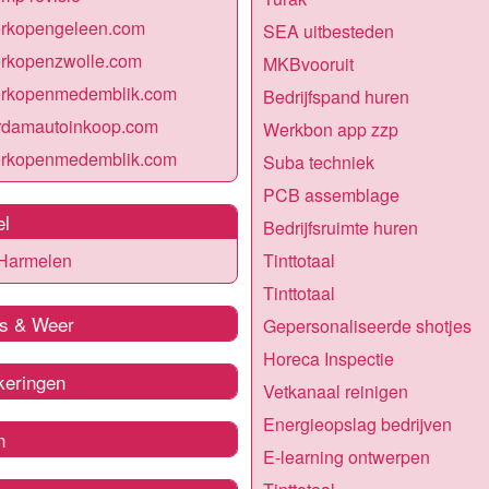
erkopengeleen.com
SEA uitbesteden
erkopenzwolle.com
MKBvooruit
erkopenmedemblik.com
Bedrijfspand huren
rdamautoinkoop.com
Werkbon app zzp
erkopenmedemblik.com
Suba techniek
PCB assemblage
el
Bedrijfsruimte huren
 Harmelen
Tinttotaal
Tinttotaal
s & Weer
Gepersonaliseerde shotjes
Horeca Inspectie
keringen
Vetkanaal reinigen
Energieopslag bedrijven
n
E-learning ontwerpen