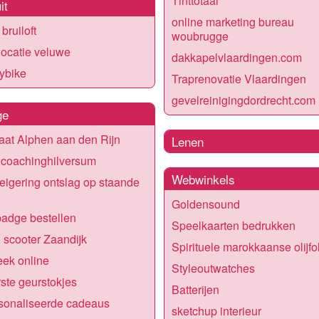
Tinttotaal
it
online marketing bureau
bruiloft
woubrugge
ocatie veluwe
dakkapelvlaardingen.com
ybike
Traprenovatie Vlaardingen
gevelreinigingdordrecht.com
ge
at Alphen aan den Rijn
Lenen
lcoachinghilversum
Webwinkels
igering ontslag op staande
Goldensound
adge bestellen
Speelkaarten bedrukken
scooter Zaandijk
Spirituele marokkaanse olijfo
ek online
Styleoutwatches
ste geurstokjes
Batterijen
sonaliseerde cadeaus
sketchup interieur