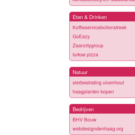
Eten & Drinken
Koffieservicebollenstreek
GoEazy
Zaancitygroup
turkse pizza
Natuur
sierbestrating ulvenhout
haagplanten kopen
Bedrijven
BHV Bouw
webdesigndenhaag.org