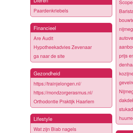
Dieren
Scope 
Paardenkriebels
Barist
bouwte
Financieel
nijme
autov
Are Audit
aanbo
Hypotheekadvies Zevenaar
prijs 
ga naar de site
denha
Gezondheid
kozijn
gevelr
https://trainjelongen.nl/
Nijmeg
https://mondzorgerasmus.nl/
dakde
Orthodontie Praktijk Haarlem
stuka
huurr
Lifestyle
Wat zijn Biab nagels