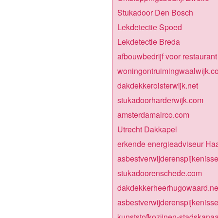
Stukadoor Den Bosch
Lekdetectie Spoed
Lekdetectie Breda
afbouwbedrijf voor restaurant
woningontruimingwaalwijk.c
dakdekkeroisterwijk.net
stukadoorharderwijk.com
amsterdamairco.com
Utrecht Dakkapel
erkende energieadviseur Ha
asbestverwijderenspijkeniss
stukadoorenschede.com
dakdekkerheerhugowaard.ne
asbestverwijderenspijkeniss
kunststofkozijnen-stadskanaa