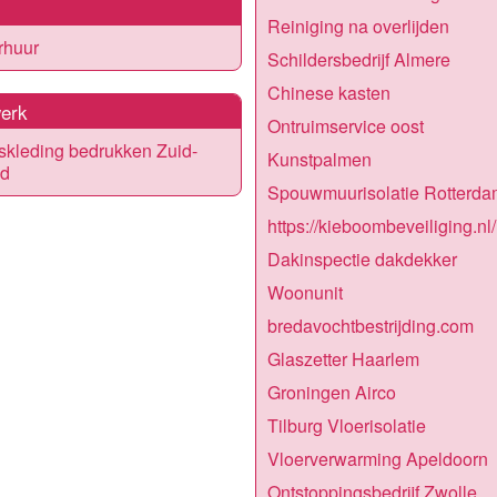
Reiniging na overlijden
rhuur
Schildersbedrijf Almere
Chinese kasten
erk
Ontruimservice oost
fskleding bedrukken Zuid-
Kunstpalmen
nd
Spouwmuurisolatie Rotterda
https://kieboombeveiliging.nl/
Dakinspectie dakdekker
Woonunit
bredavochtbestrijding.com
Glaszetter Haarlem
Groningen Airco
Tilburg Vloerisolatie
Vloerverwarming Apeldoorn
Ontstoppingsbedrijf Zwolle