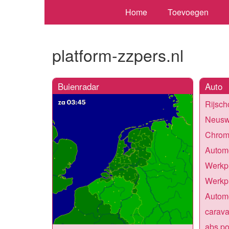
Home
Toevoegen
platform-zzpers.nl
Buienradar
Auto
Rijsch
Neusw
Chrom
Automo
Werkpl
Werkpl
Automo
carava
abs po