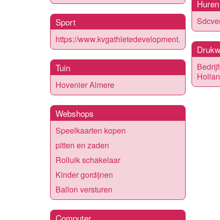
Huren
Sdcve
Sport
https://www.kvgathletedevelopment.nl/
Drukw
Bedrij
Tuin
Holla
Hovenier Almere
Webshops
Speelkaarten kopen
pitten en zaden
Rolluik schakelaar
Kinder gordijnen
Ballon versturen
Computer