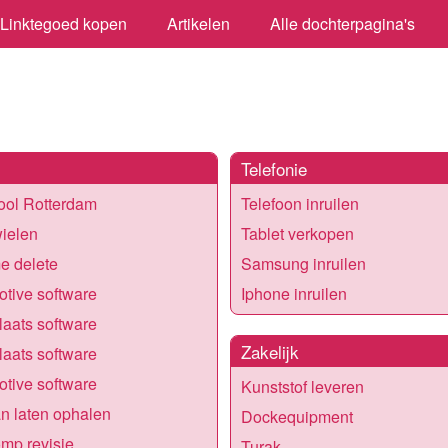
Linktegoed kopen
Artikelen
Alle dochterpagina's
Telefonie
ool Rotterdam
Telefoon inruilen
ielen
Tablet verkopen
e delete
Samsung inruilen
tive software
Iphone inruilen
aats software
Zakelijk
aats software
tive software
Kunststof leveren
n laten ophalen
Dockequipment
mp revisie
Turak