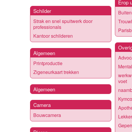
Erop u
Schilder
Buiten 
Strak en snel spuitwerk door
Trouwl
professionals
Parisb
Kantoor schilderen
Overi
Algemeen
Advoca
Printproductie
Menta
Zigeneurkaart trekken
werkwe
voet
Algemeen
naamb
Kymco 
Camera
Apothe
Bouwcamera
Lekker
Geper