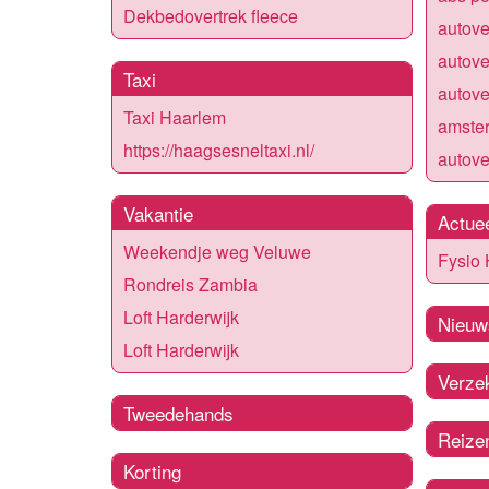
Dekbedovertrek fleece
autov
autov
Taxi
autov
Taxi Haarlem
amste
https://haagsesneltaxi.nl/
autov
Vakantie
Actue
Weekendje weg Veluwe
Fysio
Rondreis Zambia
Loft Harderwijk
Nieuw
Loft Harderwijk
Verze
Tweedehands
Reize
Korting