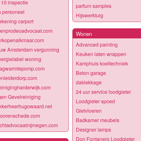
10 inspectie
parfum samples
a personeel
Hijswerktuig
kening carport
genprodeoadvocaat.com
Wonen
erkopenalkmaar.com
Advanced painting
uw Amsterdam vergunning
Keuken laten wrappen
energielabel woning
Kamphuis koeltechniek
agwarmtepomp.com
Beton garage
enleiderdorp.com
daklekkage
einigingharderwijk.com
24 uur service loodgieter
en Gevelreiniging
Loodgieter spoed
kkerheerhugowaard.net
Gietvloeren
doorenschede.com
Badkamer meubels
echtadvocaatnijmegen.com
Designer lamps
Don Fontanero Loodgieter